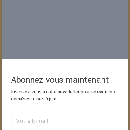
financières pour les parties prenantes, telles qu...
Plus de détails
Abonnez-vous maintenant
Inscrivez-vous à notre newsletter pour recevoir les
dernières mises à jour.
Entretien des Villas
L'entretien de la villa implique l'entretien complet
Email Address
de la villa, garantissant qu'elle reste en parfait