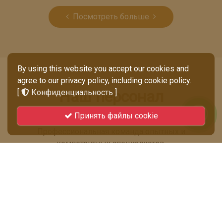
Посмотреть больше
By using this website you accept our cookies and
agree to our privacy policy, including cookie policy.
Наш персонал
[
Конфиденциальность
]
Принять файлы cookie
Профессиональная команда опытных и
компетентных специалистов.
Nyoman Suartika