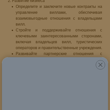
2. Развитие бизнеса
Определите и заключите новые контракты на
управление виллами, обеспечивая
взаимовыгодные отношения с владельцами
вилл.
Стройте и поддерживайте отношения с
ключевыми заинтересованными сторонами,
включая владельцев вилл, туристических
операторов и правительственные учреждения.
Развивайте партнерские отношения с
местными и международными туристическими
агентствами, туристическими онлайн-
платформами и поставщиками услуг, чтобы
максимизировать привлекательность вилл.
3. Операционный надзор
Контролируйте повседневную деятельность,
чтобы обеспечить эффективные и
действенные услуги по управлению виллой,