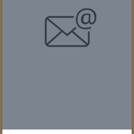
включая техническое обслуживание, уборку,
обслуживание гостей и маркетинг.
Внедряйте процессы и технологии для
оптимизации операций, повышения
удовлетворенности гостей и увеличения
доходов владельцев вилл.
Отслеживайте показатели производительности
и ключевые показатели эффективности, чтобы
оценить операционный успех и обеспечить
постоянное улучшение.
4. Финансовый менеджмент
Разрабатывать и управлять бюджетами,
обеспечивая финансовое здоровье и
прибыльность компании.
Определите возможности экономии без
ущерба для качества обслуживания.
Регулярно отчитываться о финансовых
результатах перед заинтересованными