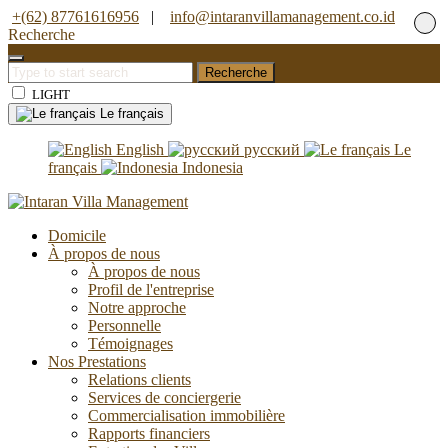
+(62) 87761616956
|
info@intaranvillamanagement.co.id
Recherche
Recherche
LIGHT
Le français
English
русский
Le
français
Indonesia
Domicile
À propos de nous
À propos de nous
Profil de l'entreprise
Notre approche
Personnelle
Témoignages
Nos Prestations
Relations clients
Services de conciergerie
Commercialisation immobilière
Rapports financiers