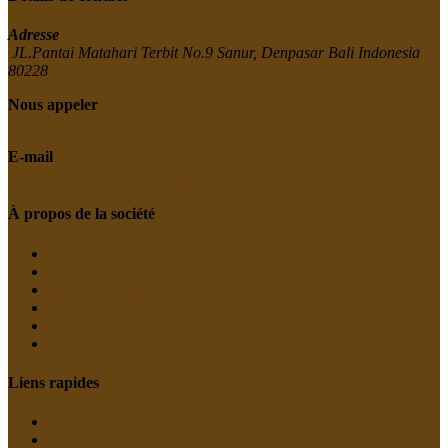
Adresse
JL.Pantai Matahari Terbit No.9 Sanur, Denpasar Bali Indonesia
80228
Nous appeler
+(62) 87761616956
E-mail
info@intaranvillamanagement.co.id
À propos de la société
À propos
Personnelle
Témoignages
Intimité
termes et conditions
Contact
Liens rapides
services
Blog