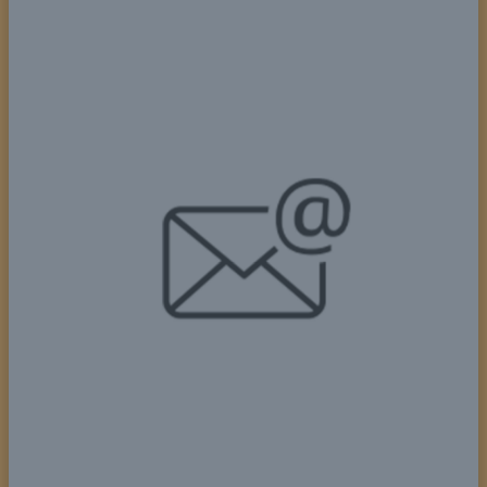
Fournissez des mises à jour financières
régulières aux propriétaires immobiliers, y
compris des déclarations de revenus, des notes
de frais et une analyse du retour sur
investissement.
3. Développement commercial et relations clients
Agir en tant que point de contact principal pour
les propriétaires de villas, en répondant aux
demandes de renseignements, en fournissant
des mises à jour régulières et en garantissant la
satisfaction.
Élaborer des stratégies pour acquérir de
nouvelles propriétés à des fins de gestion et
élargir le portefeuille de l’entreprise.
Favoriser les relations avec les principales
parties prenantes, notamment les autorités
locales, les entrepreneurs et les prestataires de
services, pour garantir le bon fonctionnement des