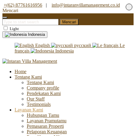
+(62) 87761616956
|
info@intaranvillamanagement.co.id
Mencari
Mencari
Light
Indonesia
English
русский
Le
français
Indonesia
Home
Tentang Kami
Tentang Kami
Company profile
Pendekatan Kami
Our Staff
Testimonials
Layanan Kami
Hubungan Tamu
Layanan Pramutamu
Pemasaran Properti
Pelaporan Keuangan