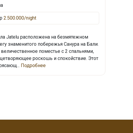
последние обновления.
на
Rp
2.500.000/night
Email Address
ла Jatelu расположена на безмятежном
егу знаменитого побережья Санура на Бали.
 величественное поместье с 2 спальнями,
цетворяющее роскошь и спокойствие. Этот
рясающ...
Подробнее