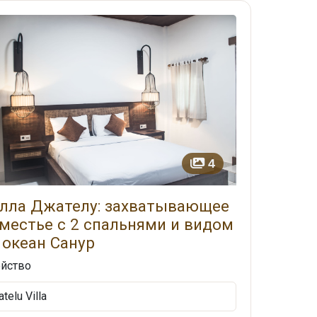
4
лла Джателу: захватывающее
местье с 2 спальнями и видом
 океан Санур
Подпишитесь с
йство
atelu Villa
Подпишитесь на нашу рассылку, чтобы 