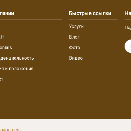
пании
Быстрые ссылки
На
Услуги
По
ff
Блог
onials
Фото
денциальность
Видео
ия и положения
кт
Management