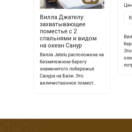
Це
Вилла Джателу:
захватывающее
поместье с 2
Вил
спальнями и видом
бер
на океан Санур
Это
Вилла Jatelu расположена на
оли
безмятежном берегу
пот
знаменитого побережья
Санура на Бали. Это
величественное помест...