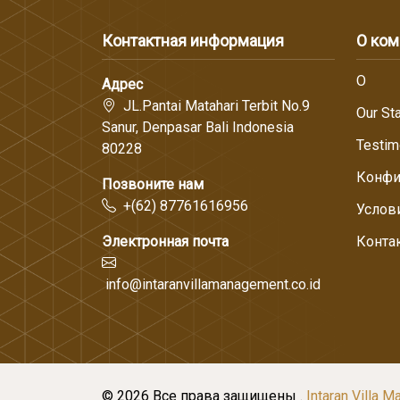
Контактная информация
О ком
О
Адрес
JL.Pantai Matahari Terbit No.9
Our Sta
Sanur, Denpasar Bali Indonesia
Testim
80228
Конфи
Позвоните нам
+(62) 87761616956
Услов
Электронная почта
Конта
info@intaranvillamanagement.co.id
© 2026 Все права защищены .
Intaran Villa 