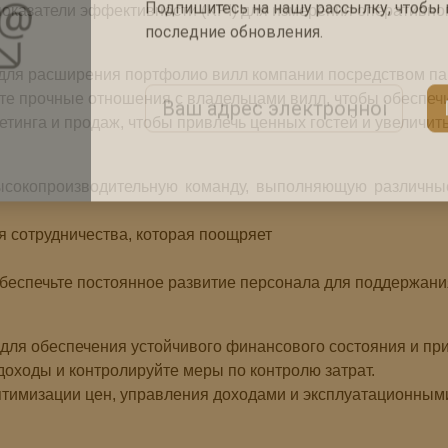
оказатели эффективности (KPI) для измерения оперативног
Подпишитесь на нашу рассылку, чтобы 
последние обновления.
для расширения портфолио вилл компании посредством па
е прочные отношения с владельцами вилл, чтобы обеспечи
Email Address
тинга и продаж, чтобы привлечь ценных гостей и увеличить
ысокопроизводительную команду, выполняющую различные
я сотрудничества, которая поощряет
обеспечьте постоянное развитие персонала для поддержани
для обеспечения устойчивого финансового состояния и пр
оходы и контролируйте меры по контролю затрат.
оптимизации цен, управления доходами и эксплуатационным