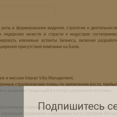
роль в формировании видения, стратегии и деятельности 
 лидерских качеств и страсти к индустрии гостеприим
ировать ключевые аспекты бизнеса, включая разработ
ширения присутствия компании на Бали.
е и миссию Intaran Villa Management.
рочные стратегические планы по увеличению роста, прибыл
ии и рыночных тенденций в секторе управления виллами.
беспечивая стабильное предоставление услуг и операцио
Подпишитесь с
я улучшения управления недвижимостью в портфеле Интар