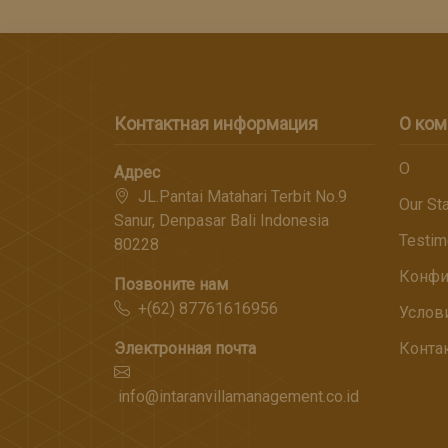
Контактная информация
О ком
О
Адрес
JL.Pantai Matahari Terbit No.9
Our Sta
Sanur, Denpasar Bali Indonesia
Testim
80228
Конфи
Позвоните нам
+(62) 87761616956
Услов
Электронная почта
Конта
info@intaranvillamanagement.co.id