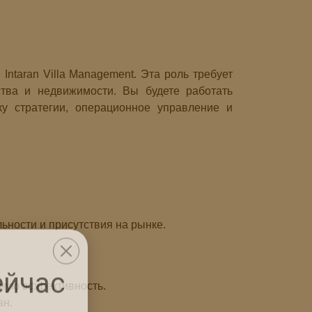
Intaran Villa Management. Эта роль требует
ства и недвижимости. Вы будете работать
ку стратегии, операционное управление и
ьности и присутствия на рынке.
нную эффективность.
ейчас
ан.