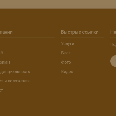
пании
Быстрые ссылки
На
Услуги
По
ff
Блог
onials
Фото
денциальность
Видео
ия и положения
кт