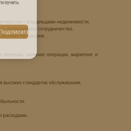
о успеха.
получать
ртнерства с владельцами недвижимости.
ть долгосрочное сотрудничество.
 количество заказов.
Подписаться
 функции, включая операции, маркетинг и
я высоких стандартов обслуживания.
ибыльности.
и расходами.